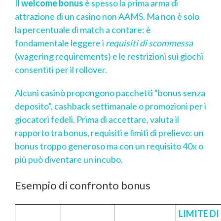
Il
welcome bonus
è spesso la prima arma di
attrazione di un casino non AAMS. Ma non è solo
la percentuale di match a contare: è
fondamentale leggere i
requisiti di scommessa
(wagering requirements) e le restrizioni sui giochi
consentiti per il rollover.
Alcuni casinò propongono pacchetti “bonus senza
deposito”, cashback settimanale o promozioni per i
giocatori fedeli. Prima di accettare, valuta il
rapporto tra bonus, requisiti e limiti di prelievo: un
bonus troppo generoso ma con un requisito 40x o
più può diventare un incubo.
Esempio di confronto bonus
LIMITE DI