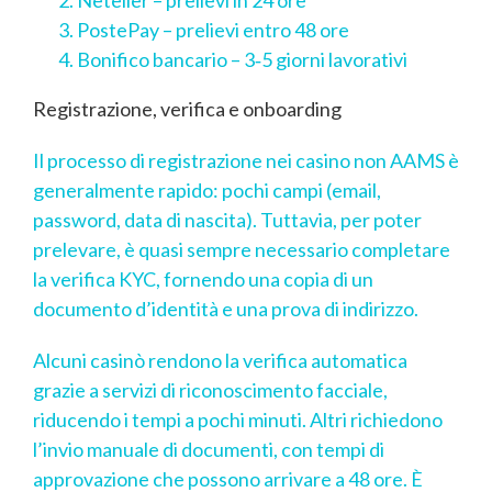
Neteller – prelievi in 24 ore
PostePay – prelievi entro 48 ore
Bonifico bancario – 3‑5 giorni lavorativi
Registrazione, verifica e onboarding
Il processo di registrazione nei casino non AAMS è
generalmente rapido: pochi campi (email,
password, data di nascita). Tuttavia, per poter
prelevare, è quasi sempre necessario completare
la verifica KYC, fornendo una copia di un
documento d’identità e una prova di indirizzo.
Alcuni casinò rendono la verifica automatica
grazie a servizi di riconoscimento facciale,
riducendo i tempi a pochi minuti. Altri richiedono
l’invio manuale di documenti, con tempi di
approvazione che possono arrivare a 48 ore. È