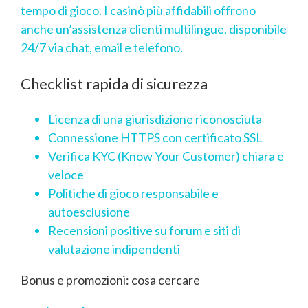
tempo di gioco. I casinò più affidabili offrono
anche un’assistenza clienti multilingue, disponibile
24/7 via chat, email e telefono.
Checklist rapida di sicurezza
Licenza di una giurisdizione riconosciuta
Connessione HTTPS con certificato SSL
Verifica KYC (Know Your Customer) chiara e
veloce
Politiche di gioco responsabile e
autoesclusione
Recensioni positive su forum e siti di
valutazione indipendenti
Bonus e promozioni: cosa cercare