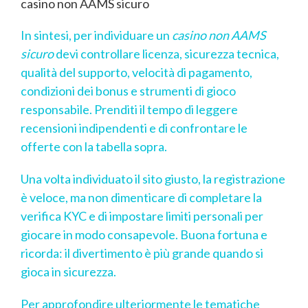
casino non AAMS sicuro
In sintesi, per individuare un
casino non AAMS
sicuro
devi controllare licenza, sicurezza tecnica,
qualità del supporto, velocità di pagamento,
condizioni dei bonus e strumenti di gioco
responsabile. Prenditi il tempo di leggere
recensioni indipendenti e di confrontare le
offerte con la tabella sopra.
Una volta individuato il sito giusto, la registrazione
è veloce, ma non dimenticare di completare la
verifica KYC e di impostare limiti personali per
giocare in modo consapevole. Buona fortuna e
ricorda: il divertimento è più grande quando si
gioca in sicurezza.
Per approfondire ulteriormente le tematiche