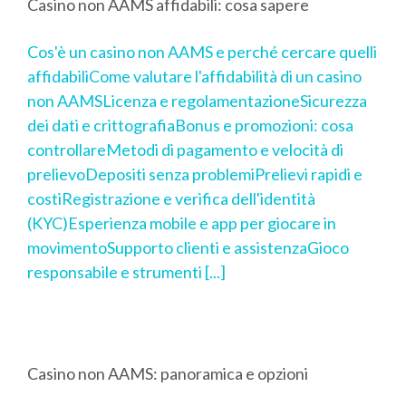
Casino non AAMS affidabili: cosa sapere
Cos'è un casino non AAMS e perché cercare quelli
affidabiliCome valutare l'affidabilità di un casino
non AAMSLicenza e regolamentazioneSicurezza
dei dati e crittografiaBonus e promozioni: cosa
controllareMetodi di pagamento e velocità di
prelievoDepositi senza problemiPrelievi rapidi e
costiRegistrazione e verifica dell'identità
(KYC)Esperienza mobile e app per giocare in
movimentoSupporto clienti e assistenzaGioco
responsabile e strumenti [...]
Casino non AAMS: panoramica e opzioni