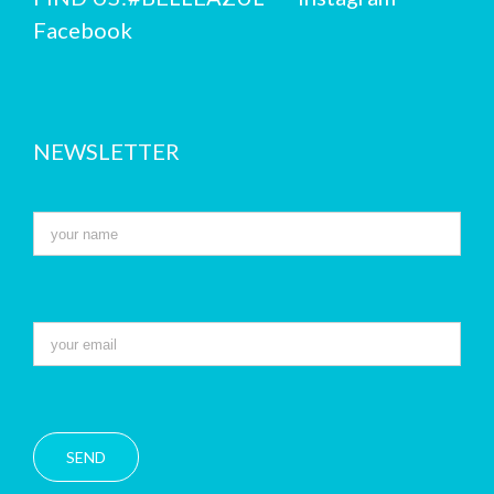
Facebook
NEWSLETTER