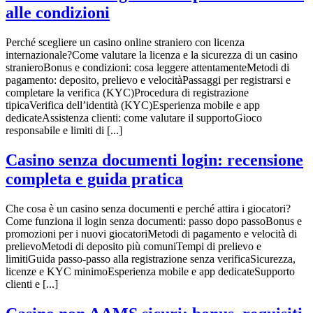
alle condizioni
Perché scegliere un casino online straniero con licenza
internazionale?Come valutare la licenza e la sicurezza di un casino
stranieroBonus e condizioni: cosa leggere attentamenteMetodi di
pagamento: deposito, prelievo e velocitàPassaggi per registrarsi e
completare la verifica (KYC)Procedura di registrazione
tipicaVerifica dell’identità (KYC)Esperienza mobile e app
dedicateAssistenza clienti: come valutare il supportoGioco
responsabile e limiti di [...]
Casino senza documenti login: recensione
completa e guida pratica
Che cosa è un casino senza documenti e perché attira i giocatori?
Come funziona il login senza documenti: passo dopo passoBonus e
promozioni per i nuovi giocatoriMetodi di pagamento e velocità di
prelievoMetodi di deposito più comuniTempi di prelievo e
limitiGuida passo‑passo alla registrazione senza verificaSicurezza,
licenze e KYC minimoEsperienza mobile e app dedicateSupporto
clienti e [...]