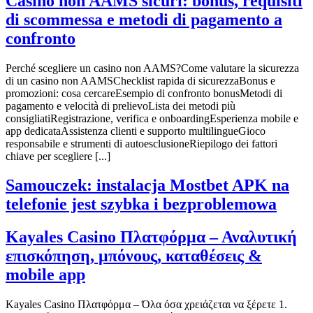
Casino non AAMS sicuri: bonus, requisiti
di scommessa e metodi di pagamento a
confronto
Perché scegliere un casino non AAMS?Come valutare la sicurezza
di un casino non AAMSChecklist rapida di sicurezzaBonus e
promozioni: cosa cercareEsempio di confronto bonusMetodi di
pagamento e velocità di prelievoLista dei metodi più
consigliatiRegistrazione, verifica e onboardingEsperienza mobile e
app dedicataAssistenza clienti e supporto multilingueGioco
responsabile e strumenti di autoesclusioneRiepilogo dei fattori
chiave per scegliere [...]
Samouczek: instalacja Mostbet APK na
telefonie jest szybka i bezproblemowa
Kayales Casino Πλατφόρμα – Αναλυτική
επισκόπηση, μπόνους, καταθέσεις &
mobile app
Kayales Casino Πλατφόρμα – Όλα όσα χρειάζεται να ξέρετε 1.