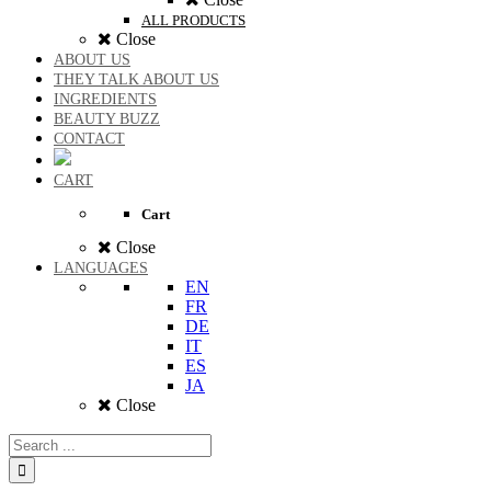
ALL PRODUCTS
Close
ABOUT US
THEY TALK ABOUT US
INGREDIENTS
BEAUTY BUZZ
CONTACT
CART
Cart
Close
LANGUAGES
EN
FR
DE
IT
ES
JA
Close