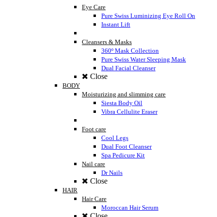
Eye Care
Pure Swiss Luminizing Eye Roll On
Instant Lift
Cleansers & Masks
360º Mask Collection
Pure Swiss Water Sleeping Mask
Dual Facial Cleanser
Close
BODY
Moisturizing and slimming care
Siesta Body Oil
Vibra Cellulite Eraser
Foot care
Cool Legs
Dual Foot Cleanser
Spa Pedicure Kit
Nail care
Dr Nails
Close
HAIR
Hair Care
Moroccan Hair Serum
Close