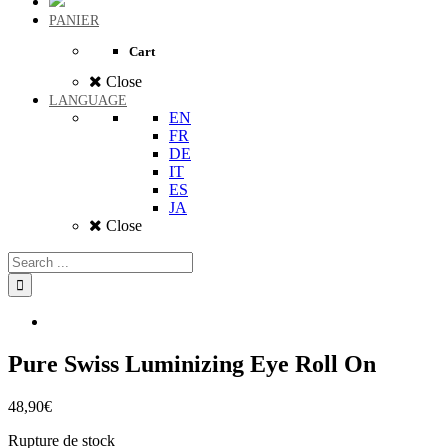
PANIER
Cart
Close
LANGUAGE
EN
FR
DE
IT
ES
JA
Close
Pure Swiss Luminizing Eye Roll On
48,90
€
Rupture de stock