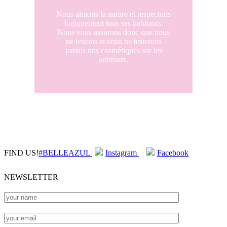
Nous aimons la nature et respectons
logiquement tous ses habitants.
Nous vous assurons donc que nous
ne testons et nous ne testerons
jamais nos cosmétiques sur les
animaux.
FIND US!
#BELLEAZUL
Instagram
Facebook
NEWSLETTER