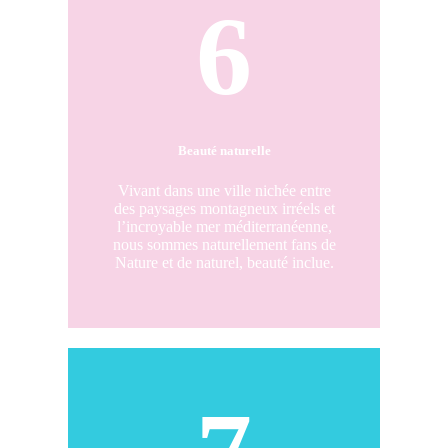
6
Beauté naturelle
Vivant dans une ville nichée entre
des paysages montagneux irréels et
l’incroyable mer méditerranéenne,
nous sommes naturellement fans de
Nature et de naturel, beauté inclue.