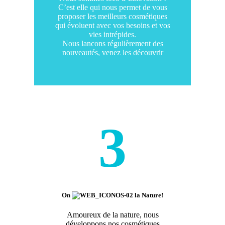
C’est elle qui nous permet de vous
proposer les meilleurs cosmétiques
qui évoluent avec vos besoins et vos
vies intrépides.
Nous lancons régulièrement des
nouveautés, venez les découvrir
3
On
la Nature!
Amoureux de la nature, nous
développons nos cosmétiques