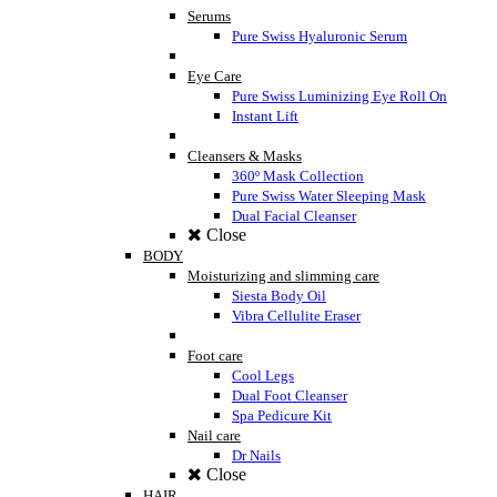
Serums
Pure Swiss Hyaluronic Serum
Eye Care
Pure Swiss Luminizing Eye Roll On
Instant Lift
Cleansers & Masks
360º Mask Collection
Pure Swiss Water Sleeping Mask
Dual Facial Cleanser
Close
BODY
Moisturizing and slimming care
Siesta Body Oil
Vibra Cellulite Eraser
Foot care
Cool Legs
Dual Foot Cleanser
Spa Pedicure Kit
Nail care
Dr Nails
Close
HAIR