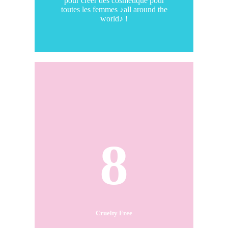
pour créer des cosmétique pour
toutes les femmes ♪all around the
world♪ !
8
Cruelty Free