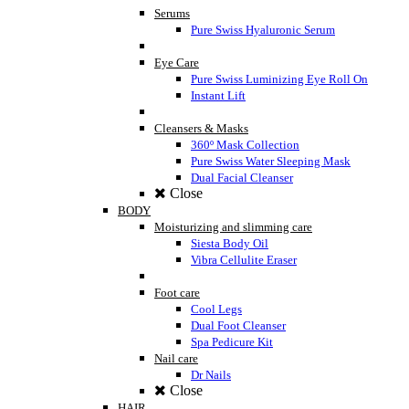
Serums
Pure Swiss Hyaluronic Serum
Eye Care
Pure Swiss Luminizing Eye Roll On
Instant Lift
Cleansers & Masks
360º Mask Collection
Pure Swiss Water Sleeping Mask
Dual Facial Cleanser
Close
BODY
Moisturizing and slimming care
Siesta Body Oil
Vibra Cellulite Eraser
Foot care
Cool Legs
Dual Foot Cleanser
Spa Pedicure Kit
Nail care
Dr Nails
Close
HAIR