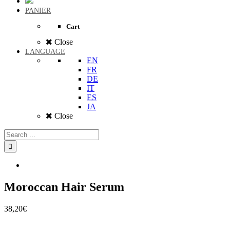
PANIER
Cart
Close
LANGUAGE
EN
FR
DE
IT
ES
JA
Close
Moroccan Hair Serum
38,20
€