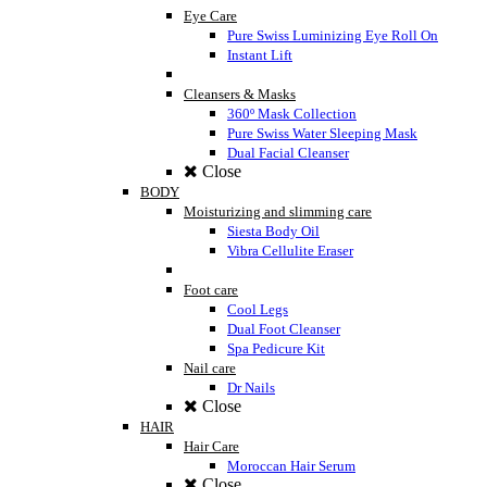
Eye Care
Pure Swiss Luminizing Eye Roll On
Instant Lift
Cleansers & Masks
360º Mask Collection
Pure Swiss Water Sleeping Mask
Dual Facial Cleanser
Close
BODY
Moisturizing and slimming care
Siesta Body Oil
Vibra Cellulite Eraser
Foot care
Cool Legs
Dual Foot Cleanser
Spa Pedicure Kit
Nail care
Dr Nails
Close
HAIR
Hair Care
Moroccan Hair Serum
Close