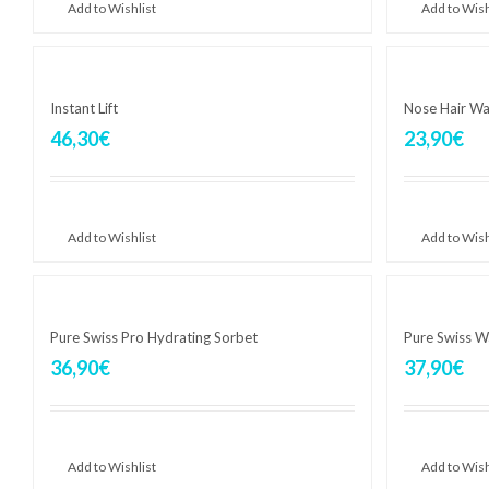
Add to Wishlist
Add to Wish
Instant Lift
Nose Hair W
46,30
€
23,90
€
Aggiungi al carrello
Aggiungi al 
Add to Wishlist
Add to Wish
Pure Swiss Pro Hydrating Sorbet
Pure Swiss W
36,90
€
37,90
€
Aggiungi al carrello
Aggiungi al 
Add to Wishlist
Add to Wish