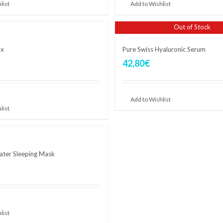
list
Add to Wishlist
Out of Stock
ax
Pure Swiss Hyaluronic Serum
42,80
€
carrello
Add to Wishlist
list
ater Sleeping Mask
carrello
list