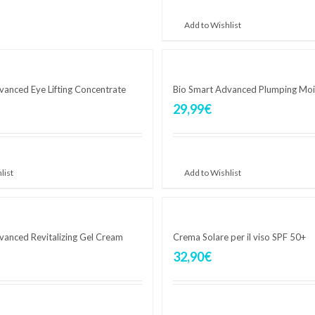
Aggiungi al carrello
Add to Wishlist
vanced Eye Lifting Concentrate
Bio Smart Advanced Plumping Moi
29,99
€
carrello
Aggiungi al carrello
list
Add to Wishlist
vanced Revitalizing Gel Cream
Crema Solare per il viso SPF 50+
32,90
€
carrello
Aggiungi al carrello