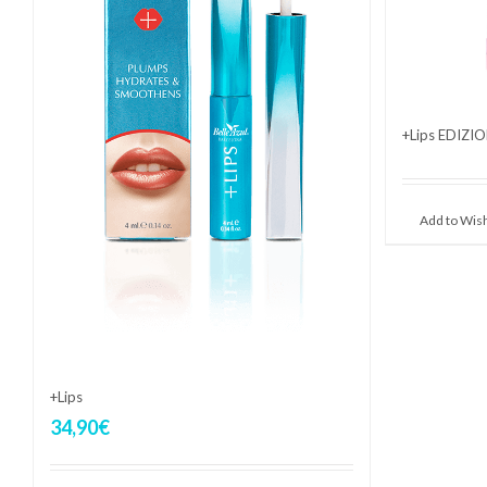
+Lips EDIZI
Add to Wish
+Lips
34,90
€