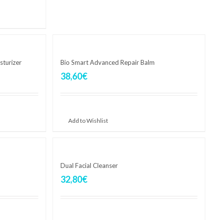
sturizer
Bio Smart Advanced Repair Balm
38,60
€
Aggiungi al carrello
Add to Wishlist
Dual Facial Cleanser
32,80
€
Aggiungi al carrello