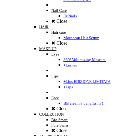
Nail Care
Dr Nails
Close
HAIR
Hair care
Moroccan Hair Serum
Close
MAKE UP
Eyes
360º Volumizing Mascara
+Lashes
Lips
+Lips EDIZIONE LIMITATA
+Lips
Face
BB cream 8 benefits in 1
Close
COLLECTION
Bio Smart
Pure Swiss
Close