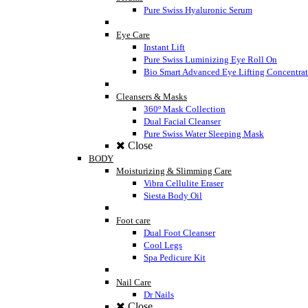
Pure Swiss Hyaluronic Serum
Eye Care
Instant Lift
Pure Swiss Luminizing Eye Roll On
Bio Smart Advanced Eye Lifting Concentra
Cleansers & Masks
360º Mask Collection
Dual Facial Cleanser
Pure Swiss Water Sleeping Mask
Close
BODY
Moisturizing & Slimming Care
Vibra Cellulite Eraser
Siesta Body Oil
Foot care
Dual Foot Cleanser
Cool Legs
Spa Pedicure Kit
Nail Care
Dr Nails
Close