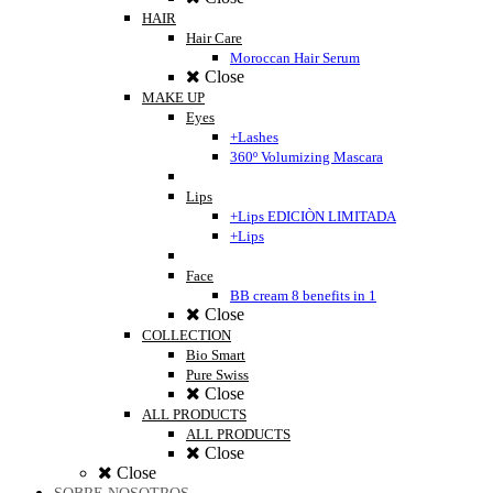
HAIR
Hair Care
Moroccan Hair Serum
Close
MAKE UP
Eyes
+Lashes
360º Volumizing Mascara
Lips
+Lips EDICIÒN LIMITADA
+Lips
Face
BB cream 8 benefits in 1
Close
COLLECTION
Bio Smart
Pure Swiss
Close
ALL PRODUCTS
ALL PRODUCTS
Close
Close