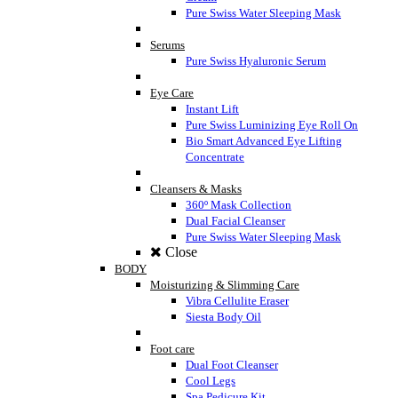
Pure Swiss Water Sleeping Mask
Serums
Pure Swiss Hyaluronic Serum
Eye Care
Instant Lift
Pure Swiss Luminizing Eye Roll On
Bio Smart Advanced Eye Lifting
Concentrate
Cleansers & Masks
360º Mask Collection
Dual Facial Cleanser
Pure Swiss Water Sleeping Mask
Close
BODY
Moisturizing & Slimming Care
Vibra Cellulite Eraser
Siesta Body Oil
Foot care
Dual Foot Cleanser
Cool Legs
Spa Pedicure Kit