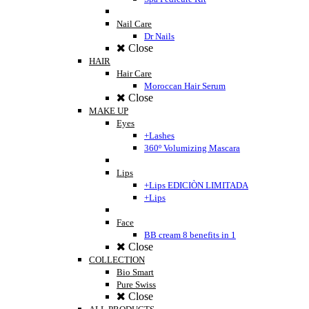
Nail Care
Dr Nails
Close
HAIR
Hair Care
Moroccan Hair Serum
Close
MAKE UP
Eyes
+Lashes
360º Volumizing Mascara
Lips
+Lips EDICIÒN LIMITADA
+Lips
Face
BB cream 8 benefits in 1
Close
COLLECTION
Bio Smart
Pure Swiss
Close